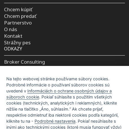
Chcem kúpiť
Chcem predať
Partnerstvo
O nás
Kontakt
Strážny pes
ODKAZY
Broker Consulting
Prihlásenie pre spolupracovníkov
Na tejto webovej stránke používame súbory cookies.
KONTAKTY
Podrobné informácie o používaní súborov cookies sú
uvedené v
Informáciách o ochrane osobných údajov a
Pri záujme o služby alebo nehnuteľnosť
súboroch cookie
. Pokiaľ súhlasíte s použitím všetkých
0901 714 194
cookies (technických, analytických i reklamných), kliknite
info@realityspolu.sk
nižšie na tlačítko „Áno, súhlasím.“ Ak chcete prijať,
respektíve odmietnuť iba niektoré cookies podľa kategórií,
kliknite tu na -
Podrobné nastavenia
. Pokiaľ nesúhlasíte s
inými ako technickými cookies (ktoré musia fungovať vždy)